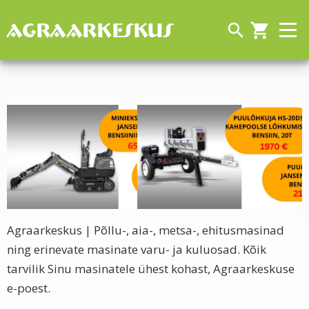
AGRAARKESKUS
search
shopping_cart
Agraarkeskus | Põllu-, aia-, metsa-, ehitusmasinad
ning erinevate masinate varu- ja kuluosad. Kõik
tarvilik Sinu masinatele ühest kohast, Agraarkeskuse
e-poest.