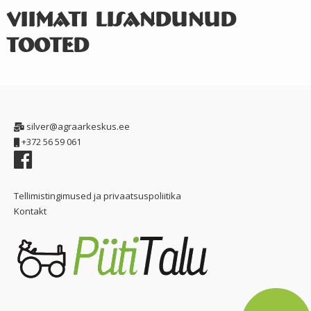
Viimati lisandunud
tooted
silver@agraarkeskus.ee
+372 56 59 061
Tellimistingimused ja privaatsuspoliitika
Kontakt