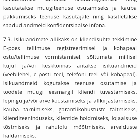
kasutatakse müügiteenuse osutamiseks ja kauba
pakkumiseks teenuse kasutajale ning käsitletakse
saadud andmeid konfidentsiaalse infona.
7.3. Isikuandmete allikaks on kliendisuhte tekkimine
E-poes tellimuse registreerimisel ja kohapeal
ostu/tellimuse vormistamisel, sõltumata millisel
kujul ja/või keskkonnas antakse isikuandmeid
(veebilehel, e-posti teel, telefoni teel või kohapeal).
Isikuandmeid kogutakse teenuse osutamise ja
toodete müügi eesmärgil kliendi tuvastamiseks,
lepingu ja/või arve koostamiseks ja allkirjastamiseks,
kauba tarnimiseks, garantiikohustuste täitmiseks,
klienditeeninduseks, klientide hoidmiseks, lojaalsuse
tõstmiseks ja rahulolu mõõtmiseks, arvelduste
haldamiseks.