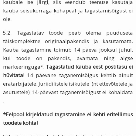
kaubale ise järgi, siis veendub teenuse kasutaja
kauba seisukorraga kohapeal ja tagastamisõigust ei
ole.
5.2. Tagastatav toode peab olema puuduseta
täiskomplektne originaalpakendis ja kasutamata.
Kauba tagastamine toimub 14 päeva jooksul juhul,
kui toode on pakendis, avamata ning algse
markeeringuga*.
Tagastatud kauba eest postitasu ei
hüvitata!
14 päevane taganemisõigus kehtib ainult
eratarbijatele. Juriidilistele isikutele (nt ettevõtetele ja
asutustele) 14-päevast taganemisõigust ei kohaldata
.
*Eelpool kirjeldatud tagastamine ei kehti eritellimus
toodete kohta!