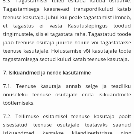
5.3. Tagastamisel tuleb esitada kauba ostuarve.
Tagastamisega kaasnevad transpordikulud katab
teenuse kasutaja. Juhul kui peale tagastamist ilmneb,
et tagastus ei vasta Kasutuslepingus toodud
tingimustele, siis ei tagastata raha. Tagastatud toode
jääb teenuse osutaja juurde hoiule või tagastatakse
teenuse kasutajale. Hoiustamise või kasutajale toote
tagastamisega seotud kulud katab teenuse kasutaja.
7. Isikuandmed ja nende kasutamine
7.1. Teenuse kasutaja annab selge ja teadliku
nõusoleku teenuse osutajale enda isikuandmete
töötlemiseks.
7.2. Tellimuse esitamisel teenuse kasutaja poolt
sisestatud teenuse osutajale teatavaks saanud
isikuandmed kantakse kliendiregistrisse ning