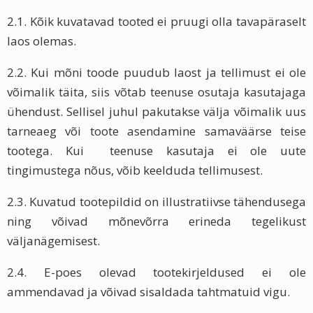
2.1. Kõik kuvatavad tooted ei pruugi olla tavapäraselt
laos olemas.
2.2. Kui mõni toode puudub laost ja tellimust ei ole
võimalik täita, siis võtab teenuse osutaja kasutajaga
ühendust. Sellisel juhul pakutakse välja võimalik uus
tarneaeg või toote asendamine samaväärse teise
tootega. Kui teenuse kasutaja ei ole uute
tingimustega nõus, võib keelduda tellimusest.
2.3. Kuvatud tootepildid on illustratiivse tähendusega
ning võivad mõnevõrra erineda tegelikust
väljanägemisest.
2.4. E-poes olevad tootekirjeldused ei ole
ammendavad ja võivad sisaldada tahtmatuid vigu.