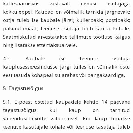
kättesaamisviis, vastavalt teenuse osutajaga
kokkuleppel. Kaubad on võimalik tarnida järgnevalt:
ostja tuleb ise kaubale järgi; kullerpakk; postipakk;
pakiautomaat; teenuse osutaja toob kauba kohale.
Saatmiskulud arvestatakse tellimuse töötluse käigus
ning lisatakse ettemaksuarvele.
4.3. Kaubale ise teenuse osutaja
kauplusesse/esindusse järgi tulles on võimalik ostu
eest tasuda kohapeal sularahas või pangakaardiga.
5. Tagastusõigus
5.1. E-poest ostetud kaupadele kehtib 14 päevane
tagastusõigus, kui kaup on tarnitud
vahendusettevõtte vahendusel. Kui kaup tuuakse
teenuse kasutajale kohale või teenuse kasutaja tuleb