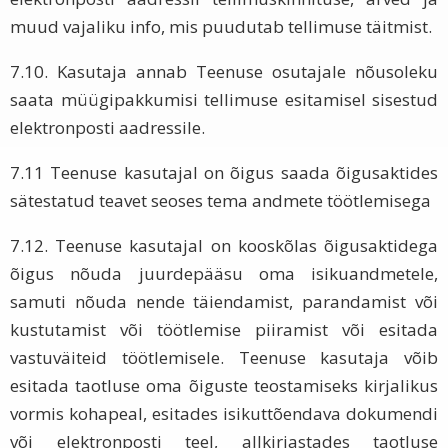
muud vajaliku info, mis puudutab tellimuse täitmist.
7.10. Kasutaja annab Teenuse osutajale nõusoleku
saata müügipakkumisi tellimuse esitamisel sisestud
elektronposti aadressile.
7.11 Teenuse kasutajal on õigus saada õigusaktides
sätestatud teavet seoses tema andmete töötlemisega
7.12. Teenuse kasutajal on kooskõlas õigusaktidega
õigus nõuda juurdepääsu oma isikuandmetele,
samuti nõuda nende täiendamist, parandamist või
kustutamist või töötlemise piiramist või esitada
vastuväiteid töötlemisele. Teenuse kasutaja võib
esitada taotluse oma õiguste teostamiseks kirjalikus
vormis kohapeal, esitades isikuttõendava dokumendi
või elektronposti teel, allkirjastades taotluse