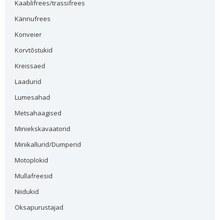
Kaablifrees/trassifrees
Kännufrees
Konveier
Korvtõstukid
Kreissaed
Laadurid
Lumesahad
Metsahaagised
Miniekskavaatorid
Minikallurid/Dumperid
Motoplokid
Mullafreesid
Niidukid
Oksapurustajad