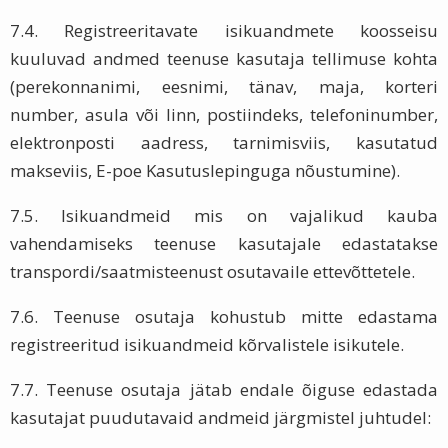
7.4. Registreeritavate isikuandmete koosseisu
kuuluvad andmed teenuse kasutaja tellimuse kohta
(perekonnanimi, eesnimi, tänav, maja, korteri
number, asula või linn, postiindeks, telefoninumber,
elektronposti aadress, tarnimisviis, kasutatud
makseviis, E-poe Kasutuslepinguga nõustumine).
7.5. Isikuandmeid mis on vajalikud kauba
vahendamiseks teenuse kasutajale edastatakse
transpordi/saatmisteenust osutavaile ettevõttetele.
7.6. Teenuse osutaja kohustub mitte edastama
registreeritud isikuandmeid kõrvalistele isikutele.
7.7. Teenuse osutaja jätab endale õiguse edastada
kasutajat puudutavaid andmeid järgmistel juhtudel: