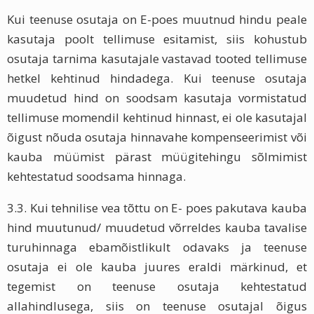
Kui teenuse osutaja on E-poes muutnud hindu peale
kasutaja poolt tellimuse esitamist, siis kohustub
osutaja tarnima kasutajale vastavad tooted tellimuse
hetkel kehtinud hindadega. Kui teenuse osutaja
muudetud hind on soodsam kasutaja vormistatud
tellimuse momendil kehtinud hinnast, ei ole kasutajal
õigust nõuda osutaja hinnavahe kompenseerimist või
kauba müümist pärast müügitehingu sõlmimist
kehtestatud soodsama hinnaga.
3.3. Kui tehnilise vea tõttu on E- poes pakutava kauba
hind muutunud/ muudetud võrreldes kauba tavalise
turuhinnaga ebamõistlikult odavaks ja teenuse
osutaja ei ole kauba juures eraldi märkinud, et
tegemist on teenuse osutaja kehtestatud
allahindlusega, siis on teenuse osutajal õigus