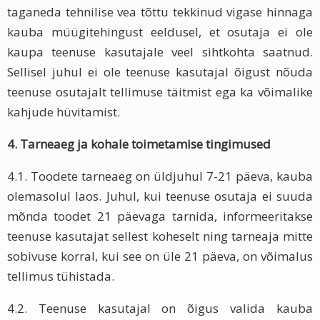
taganeda tehnilise vea tõttu tekkinud vigase hinnaga
kauba müügitehingust eeldusel, et osutaja ei ole
kaupa teenuse kasutajale veel sihtkohta saatnud.
Sellisel juhul ei ole teenuse kasutajal õigust nõuda
teenuse osutajalt tellimuse täitmist ega ka võimalike
kahjude hüvitamist.
4. Tarneaeg ja kohale toimetamise tingimused
4.1. Toodete tarneaeg on üldjuhul 7-21 päeva, kauba
olemasolul laos. Juhul, kui teenuse osutaja ei suuda
mõnda toodet 21 päevaga tarnida, informeeritakse
teenuse kasutajat sellest koheselt ning tarneaja mitte
sobivuse korral, kui see on üle 21 päeva, on võimalus
tellimus tühistada.
4.2. Teenuse kasutajal on õigus valida kauba