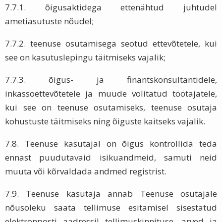
7.7.1. õigusaktidega ettenähtud juhtudel
ametiasutuste nõudel;
7.7.2. teenuse osutamisega seotud ettevõtetele, kui
see on kasutuslepingu täitmiseks vajalik;
7.7.3. õigus- ja finantskonsultantidele,
inkassoettevõtetele ja muude volitatud töötajatele,
kui see on teenuse osutamiseks, teenuse osutaja
kohustuste täitmiseks ning õiguste kaitseks vajalik.
7.8. Teenuse kasutajal on õigus kontrollida teda
ennast puudutavaid isikuandmeid, samuti neid
muuta või kõrvaldada andmed registrist.
7.9. Teenuse kasutaja annab Teenuse osutajale
nõusoleku saata tellimuse esitamisel sisestatud
elektronposti aadressil tellimuskinnituse, arved ja