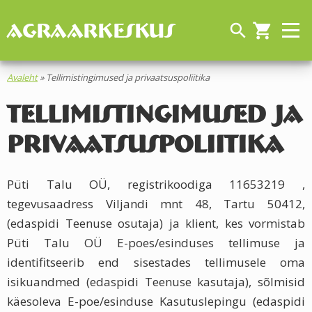
AGRAARKESKUS
search
shopping_cart
Avaleht
»
Tellimistingimused ja privaatsuspoliitika
Tellimistingimused ja
privaatsuspoliitika
Püti Talu OÜ, registrikoodiga 11653219 ,
tegevusaadress Viljandi mnt 48, Tartu 50412,
(edaspidi Teenuse osutaja) ja klient, kes vormistab
Püti Talu OÜ E-poes/esinduses tellimuse ja
identifitseerib end sisestades tellimusele oma
isikuandmed (edaspidi Teenuse kasutaja), sõlmisid
käesoleva E-poe/esinduse Kasutuslepingu (edaspidi