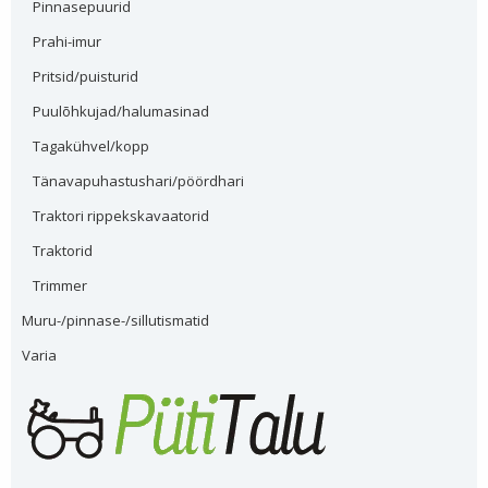
Pinnasepuurid
Prahi-imur
Pritsid/puisturid
Puulõhkujad/halumasinad
Tagakühvel/kopp
Tänavapuhastushari/pöördhari
Traktori rippekskavaatorid
Traktorid
Trimmer
Muru-/pinnase-/sillutismatid
Varia