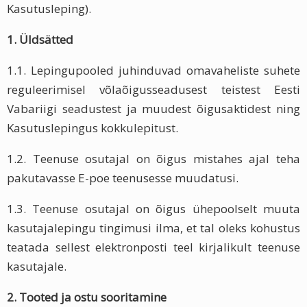
Kasutusleping).
1.
Üldsätted
1.1. Lepingupooled juhinduvad omavaheliste suhete
reguleerimisel võlaõigusseadusest teistest Eesti
Vabariigi seadustest ja muudest õigusaktidest ning
Kasutuslepingus kokkulepitust.
1.2. Teenuse osutajal on õigus mistahes ajal teha
pakutavasse E-poe teenusesse muudatusi.
1.3. Teenuse osutajal on õigus ühepoolselt muuta
kasutajalepingu tingimusi ilma, et tal oleks kohustus
teatada sellest elektronposti teel kirjalikult teenuse
kasutajale.
2.
Tooted ja ostu sooritamine