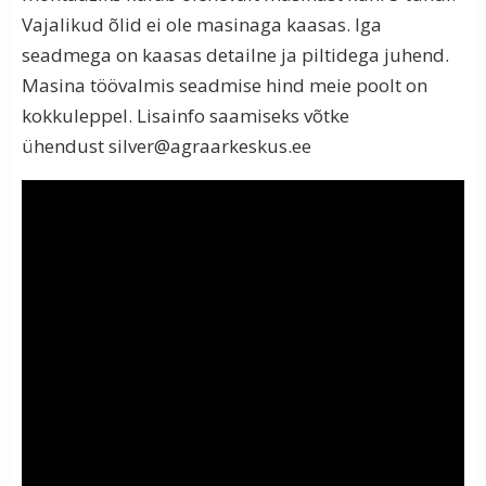
Vajalikud õlid ei ole masinaga kaasas. Iga
seadmega on kaasas detailne ja piltidega juhend.
Masina töövalmis seadmise hind meie poolt on
kokkuleppel. Lisainfo saamiseks võtke
ühendust
silver@agraarkeskus.ee