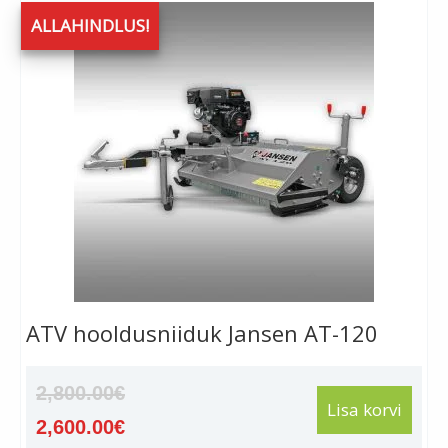
ALLAHINDLUS!
ATV hooldusniiduk Jansen AT-120
2,800.00
€
Lisa korvi
Algne
2,600.00
€