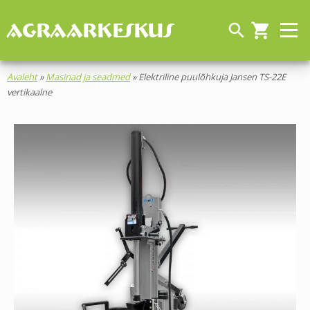
AGRAARKESKUS
search
shopping_cart
Avaleht
»
Masinad ja seadmed
»
Elektriline puulõhkuja Jansen TS-22E
vertikaalne