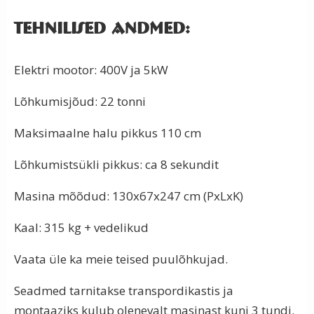
Tehnilised andmed:
Elektri mootor: 400V ja 5kW
Lõhkumisjõud: 22 tonni
Maksimaalne halu pikkus 110 cm
Lõhkumistsükli pikkus: ca 8 sekundit
Masina mõõdud: 130x67x247 cm (PxLxK)
Kaal: 315 kg + vedelikud
Vaata üle ka meie teised puulõhkujad.
Seadmed tarnitakse transpordikastis ja
montaaziks kulub olenevalt masinast kuni 3 tundi.