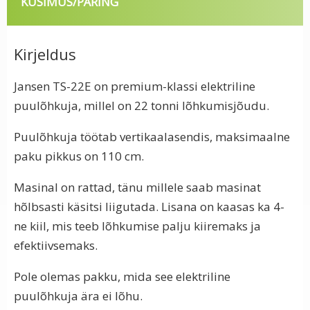
KÜSIMUS/PÄRING
Kirjeldus
Jansen TS-22E on premium-klassi elektriline
puulõhkuja, millel on 22 tonni lõhkumisjõudu.
Puulõhkuja töötab vertikaalasendis, maksimaalne
paku pikkus on 110 cm.
Masinal on rattad, tänu millele saab masinat
hõlbsasti käsitsi liigutada. Lisana on kaasas ka 4-
ne kiil, mis teeb lõhkumise palju kiiremaks ja
efektiivsemaks.
Pole olemas pakku, mida see elektriline
puulõhkuja ära ei lõhu.