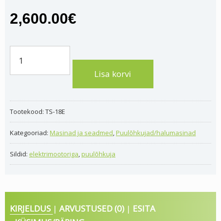
2,600.00
€
Elektriline
puulõhkuja
Lisa korvi
Jansen
TS-
22E
Tootekood:
TS-18E
vertikaalne
Kategooriad:
Masinad ja seadmed
,
Puulõhkujad/halumasinad
kogus
Sildid:
elektrimootoriga
,
puulõhkuja
KIRJELDUS
ARVUSTUSED (0)
ESITA