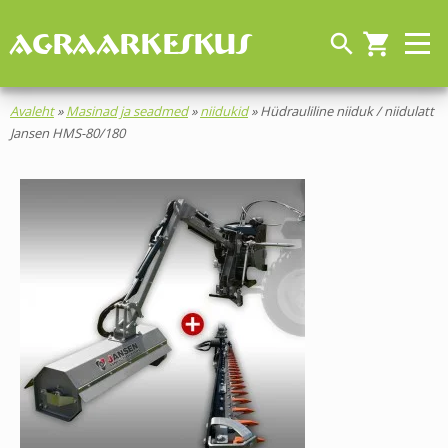
AGRAARKESKUS
search
shopping_cart
Avaleht
»
Masinad ja seadmed
»
niidukid
»
Hüdrauliline niiduk / niidulatt
Jansen HMS-80/180