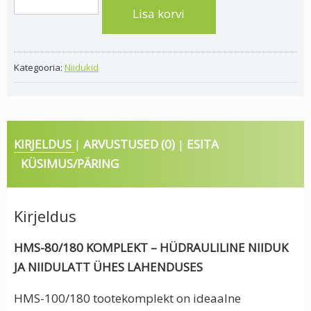
niiduk
Lisa korvi
/
niidulatt
Jansen
Kategooria:
Niidukid
HMS-
80/180
kogus
KIRJELDUS
ARVUSTUSED (0)
ESITA
KÜSIMUS/PÄRING
Kirjeldus
HMS-80/180 KOMPLEKT – HÜDRAULILINE NIIDUK
JA NIIDULATT ÜHES LAHENDUSES
HMS-100/180 tootekomplekt on ideaalne