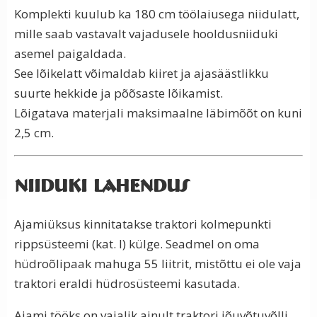
Komplekti kuulub ka 180 cm töölaiusega niidulatt,
mille saab vastavalt vajadusele hooldusniiduki
asemel paigaldada.
See lõikelatt võimaldab kiiret ja ajasäästlikku
suurte hekkide ja põõsaste lõikamist.
Lõigatava materjali maksimaalne läbimõõt on kuni
2,5 cm.
Niiduki lahendus
Ajamiüksus kinnitatakse traktori kolmepunkti
rippsüsteemi (kat. I) külge. Seadmel on oma
hüdroõlipaak mahuga 55 liitrit, mistõttu ei ole vaja
traktori eraldi hüdrosüsteemi kasutada.
Ajami tööks on vajalik ainult traktori jõuvõtuvõlli