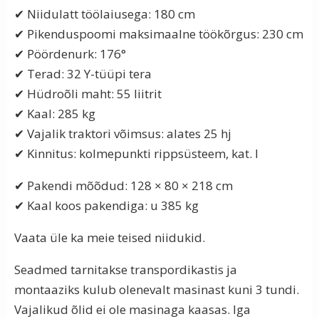
✔ Niidulatt töölaiusega: 180 cm
✔ Pikenduspoomi maksimaalne töökõrgus: 230 cm
✔ Pöördenurk: 176°
✔ Terad: 32 Y-tüüpi tera
✔ Hüdroõli maht: 55 liitrit
✔ Kaal: 285 kg
✔ Vajalik traktori võimsus: alates 25 hj
✔ Kinnitus: kolmepunkti rippsüsteem, kat. I
✔ Pakendi mõõdud: 128 × 80 × 218 cm
✔ Kaal koos pakendiga: u 385 kg
Vaata üle ka meie teised niidukid.
Seadmed tarnitakse transpordikastis ja
montaaziks kulub olenevalt masinast kuni 3 tundi.
Vajalikud õlid ei ole masinaga kaasas. Iga