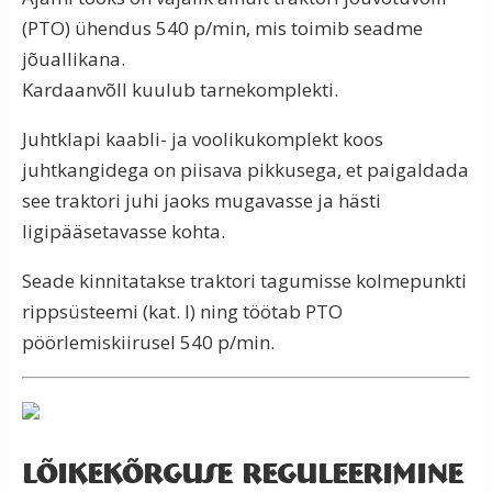
(PTO) ühendus 540 p/min, mis toimib seadme
jõuallikana.
Kardaanvõll kuulub tarnekomplekti.
Juhtklapi kaabli- ja voolikukomplekt koos
juhtkangidega on piisava pikkusega, et paigaldada
see traktori juhi jaoks mugavasse ja hästi
ligipääsetavasse kohta.
Seade kinnitatakse traktori tagumisse kolmepunkti
rippsüsteemi (kat. I) ning töötab PTO
pöörlemiskiirusel 540 p/min.
Lõikekõrguse reguleerimine