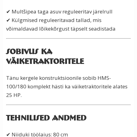
✔ Multšipea taga asuv reguleeritav järelrull
✔ Külgmised reguleeritavad tallad, mis
võimaldavad lõikekõrgust täpselt seadistada
Sobivus ka
väiketraktoritele
Tänu kergele konstruktsioonile sobib HMS-
100/180 komplekt hästi ka väiketraktoritele alates
25 HP.
Tehnilised andmed
✔ Niiduki töölaius: 80 cm