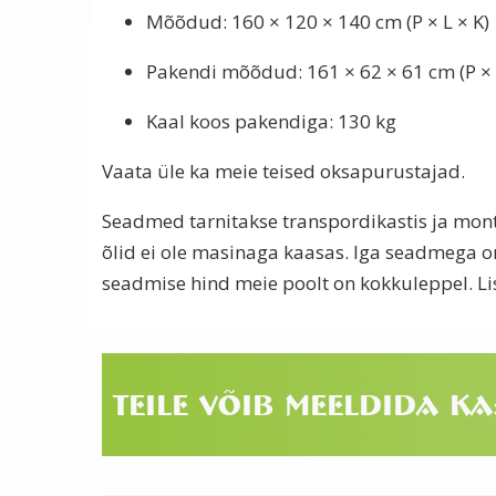
Mõõdud: 160 × 120 × 140 cm (P × L × K)
Pakendi mõõdud: 161 × 62 × 61 cm (P × 
Kaal koos pakendiga: 130 kg
Vaata üle ka meie teised oksapurustajad.
Seadmed tarnitakse transpordikastis ja mont
õlid ei ole masinaga kaasas. Iga seadmega o
seadmise hind meie poolt on kokkuleppel. L
Teile võib meeldida ka