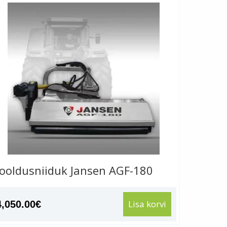
ooldusniiduk Jansen AGF-180
Lisa korvi
4,050.00
€