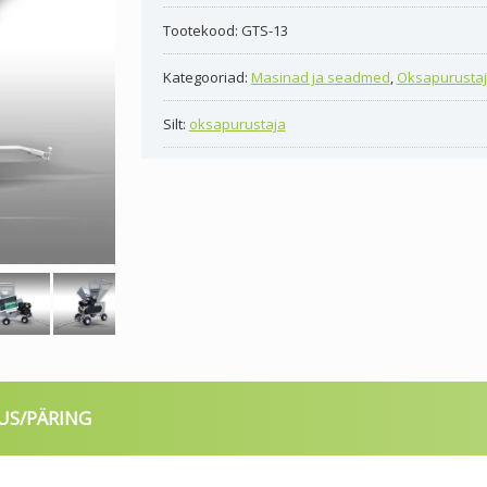
Tootekood:
GTS-13
Kategooriad:
Masinad ja seadmed
,
Oksapurusta
Silt:
oksapurustaja
US/PÄRING