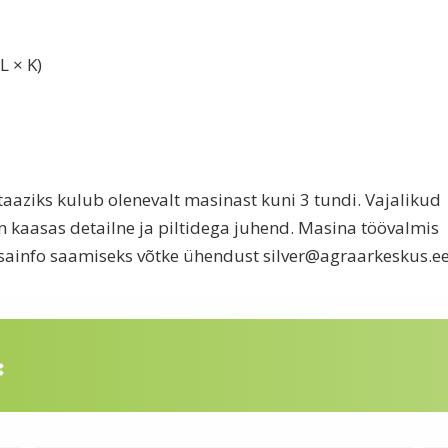
L × K)
aaziks kulub olenevalt masinast kuni 3 tundi. Vajalikud
n kaasas detailne ja piltidega juhend. Masina töövalmis
isainfo saamiseks võtke ühendust
silver@agraarkeskus.e
: