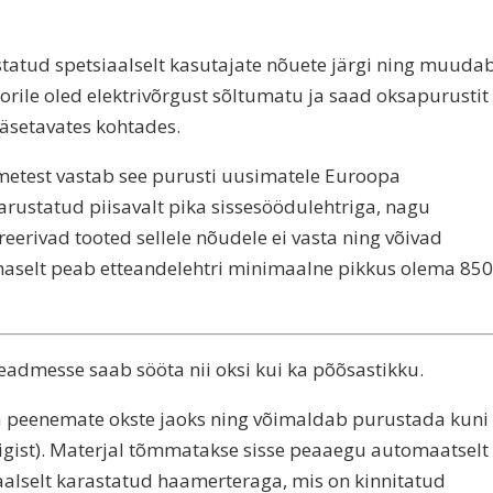
tatud spetsiaalselt kasutajate nõuete järgi ning muuda
orile oled elektrivõrgust sõltumatu ja saad oksapurustit
äsetavates kohtades.
dmetest vastab see purusti uusimatele Euroopa
arustatud piisavalt pika sissesöödulehtriga, nagu
eerivad tooted sellele nõudele ei vasta ning võivad
kohaselt peab etteandelehtri minimaalne pikkus olema 850
eadmesse saab sööta nii oksi kui ka põõsastikku.
a peenemate okste jaoks ning võimaldab purustada kuni
igist). Materjal tõmmatakse sisse peaaegu automaatselt
iaalselt karastatud haamerteraga, mis on kinnitatud