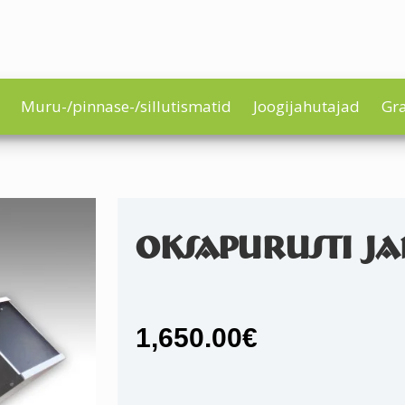
Muru-/pinnase-/sillutismatid
Joogijahutajad
Gra
OKSAPURUSTI JAN
1,650.00
€