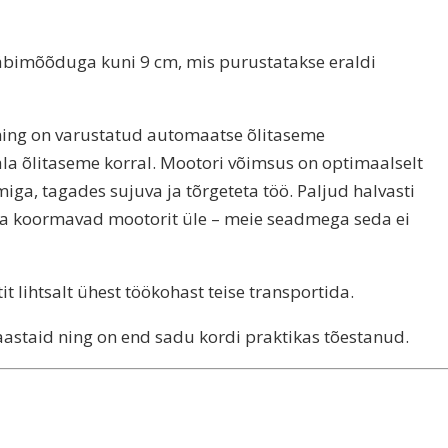
läbimõõduga kuni 9 cm, mis purustatakse eraldi
a ning on varustatud automaatse õlitaseme
la õlitaseme korral. Mootori võimsus on optimaalselt
ga, tagades sujuva ja tõrgeteta töö. Paljud halvasti
ja koormavad mootorit üle – meie seadmega seda ei
 lihtsalt ühest töökohast teise transportida.
aastaid ning on end sadu kordi praktikas tõestanud.