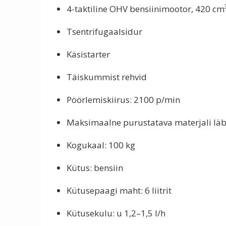
4-taktiline OHV bensiinimootor, 420 cm³
Tsentrifugaalsidur
Käsistarter
Täiskummist rehvid
Pöörlemiskiirus: 2100 p/min
Maksimaalne purustatava materjali l
Kogukaal: 100 kg
Kütus: bensiin
Kütusepaagi maht: 6 liitrit
Kütusekulu: u 1,2–1,5 l/h