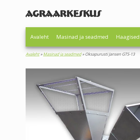
AGRAARKESKUS
Avaleht
Masinad ja seadmed
Haagised
Avaleht
»
Masinad ja seadmed
»
Oksapurusti Jansen GTS-13