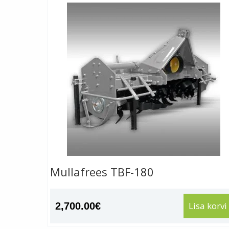
Mullafrees TBF-180
Lisa korvi
2,700.00
€