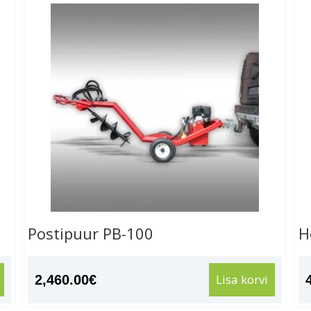
Postipuur PB-100
H
Lisa korvi
2,460.00
€