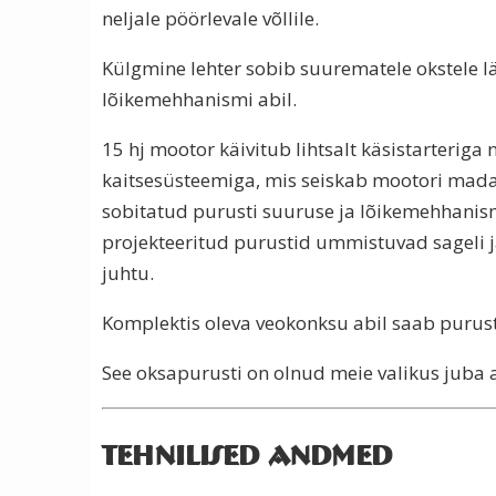
neljale pöörlevale võllile.
Külgmine lehter sobib suurematele okstele 
lõikemehhanismi abil.
15 hj mootor käivitub lihtsalt käsistarterig
kaitsesüsteemiga, mis seiskab mootori mada
sobitatud purusti suuruse ja lõikemehhanismi
projekteeritud purustid ummistuvad sageli 
juhtu.
Komplektis oleva veokonksu abil saab purustit
See oksapurusti on olnud meie valikus juba 
TEHNILISED ANDMED