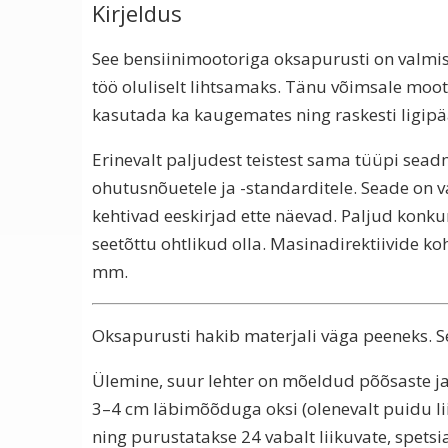
Kirjeldus
See bensiinimootoriga oksapurusti on valmis
töö oluliselt lihtsamaks. Tänu võimsale moot
kasutada ka kaugemates ning raskesti ligipä
Erinevalt paljudest teistest sama tüüpi sea
ohutusnõuetele ja -standarditele. Seade on v
kehtivad eeskirjad ette näevad. Paljud konkur
seetõttu ohtlikud olla. Masinadirektiivide 
mm.
Oksapurusti hakib materjali väga peeneks. S
Ülemine, suur lehter on mõeldud põõsaste j
3–4 cm läbimõõduga oksi (olenevalt puidu li
ning purustatakse 24 vabalt liikuvate, spets