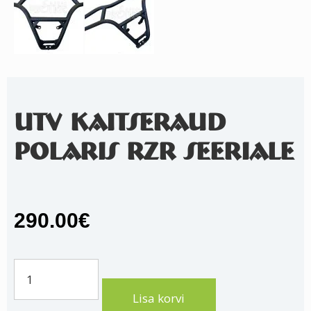
UTV KAITSERAUD
POLARIS RZR SEERIALE
290.00
€
UTV
kaitseraud
Lisa korvi
Polaris