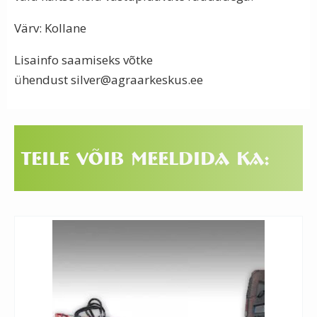
Värv: Kollane
Lisainfo saamiseks võtke
ühendust
silver@agraarkeskus.ee
Teile võib meeldida ka: