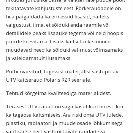
tekitatavate kahjustuste eest. Põrkeraudadele on
hea paigaldada ka erinevaid lisasid, näiteks
valgustust, ilma, et sõiduki enda raamile või
detailidele peaks lisaauke tegema või neid hoopis
juurde keevitama. Lisaks kaitsefunktsioonile
muudavad need ka sõiduki välimust võimsamaks
ja vaieldamatult ilusamaks.
Pulbervärvitud, tugevast materjalist vastupidav
UTV kaitseraud Polaris RZR seeriale.
Tehtud kõrgeima kvaliteediga materjalidest.
Terasest UTV-rauad on väga kasulikud nii esi- kui
ka tagaosa kaitsmiseks. Ära riski oma UTV tulede,
plastiku, radiaatori ja muude osade lõhkumisega
vaid kaitse neid vastupidavate raudadega.