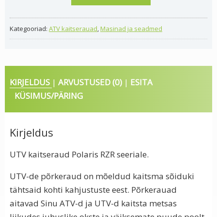
RZR
seeriale
Kategooriad:
ATV kaitserauad
,
Masinad ja seadmed
kogus
KIRJELDUS
ARVUSTUSED (0)
ESITA
KÜSIMUS/PÄRING
Kirjeldus
UTV kaitseraud Polaris RZR seeriale.
UTV-de põrkeraud on mõeldud kaitsma sõiduki
tähtsaid kohti kahjustuste eest. Põrkerauad
aitavad Sinu ATV-d ja UTV-d kaitsta metsas
liikudes juhuslike okste ja väiksemate puude poolt