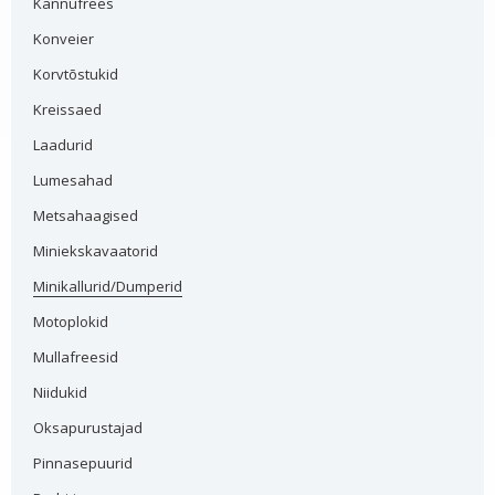
Kännufrees
Konveier
Korvtõstukid
Kreissaed
Laadurid
Lumesahad
Metsahaagised
Miniekskavaatorid
Minikallurid/Dumperid
Motoplokid
Mullafreesid
Niidukid
Oksapurustajad
Pinnasepuurid