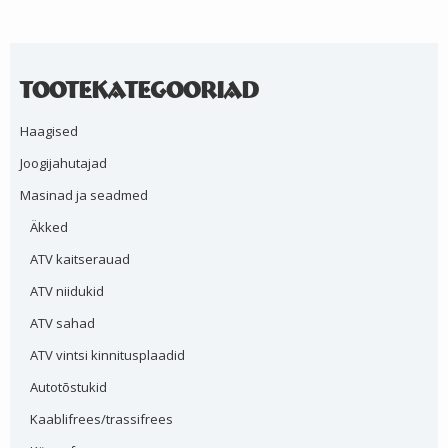
Tootekategooriad
Haagised
Joogijahutajad
Masinad ja seadmed
Äkked
ATV kaitserauad
ATV niidukid
ATV sahad
ATV vintsi kinnitusplaadid
Autotõstukid
Kaablifrees/trassifrees