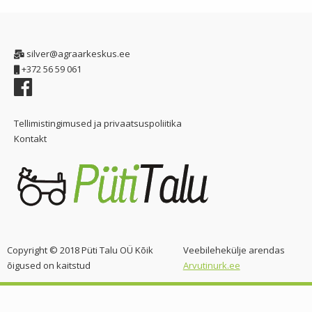
silver@agraarkeskus.ee
+372 56 59 061
Tellimistingimused ja privaatsuspoliitika
Kontakt
Copyright © 2018 Püti Talu OÜ Kõik
Veebilehekülje arendas
õigused on kaitstud
Arvutinurk.ee