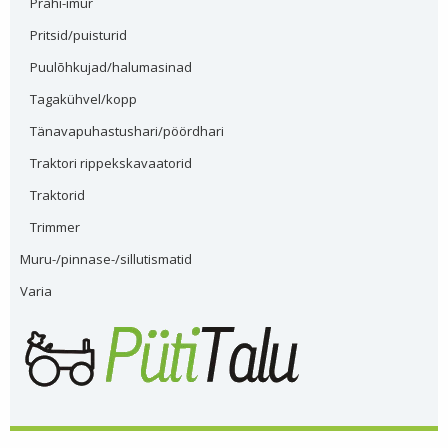
Prahi-imur
Pritsid/puisturid
Puulõhkujad/halumasinad
Tagakühvel/kopp
Tänavapuhastushari/pöördhari
Traktori rippekskavaatorid
Traktorid
Trimmer
Muru-/pinnase-/sillutismatid
Varia