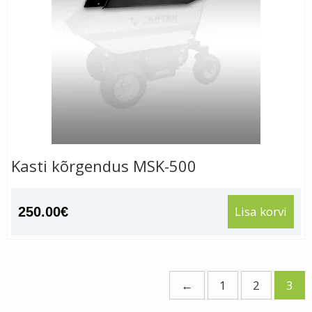
Kasti kõrgendus MSK-500
Lisa korvi
250.00
€
←
1
2
3