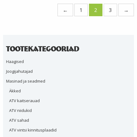
←
1
2
3
→
Tootekategooriad
Haagised
Joogijahutajad
Masinad ja seadmed
Äkked
ATV kaitserauad
ATV niidukid
ATV sahad
ATV vintsi kinnitusplaadid