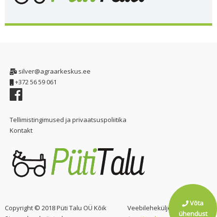
silver@agraarkeskus.ee
+372 56 59 061
Tellimistingimused ja privaatsuspoliitika
Kontakt
Võta
Copyright © 2018 Püti Talu OÜ Kõik
Veebilehekülje arendas
ühendust