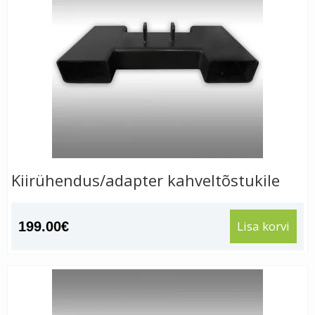
Kiirühendus/adapter kahveltõstukile
Lisa korvi
199.00
€