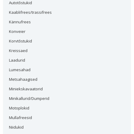
Autotõstukid
Kaablifrees/trassifrees
Kännufrees
Konveier
Korvtõstukid
Kreissaed
Laadurid
Lumesahad
Metsahaagised
Miniekskavaatorid
Minikallurid/Dumperid
Motoplokid
Mullafreesid
Niidukid