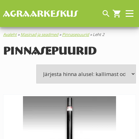
AGRAARKESKUS
search
shopping_cart
Avaleht
»
Masinad ja seadmed
»
Pinnasepuurid
»
Leht 2
Pinnasepuurid