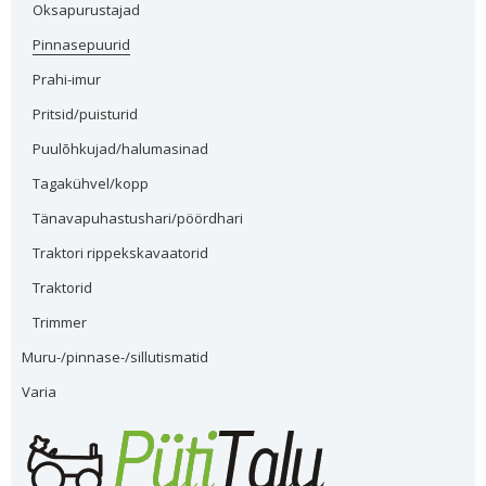
Oksapurustajad
Pinnasepuurid
Prahi-imur
Pritsid/puisturid
Puulõhkujad/halumasinad
Tagakühvel/kopp
Tänavapuhastushari/pöördhari
Traktori rippekskavaatorid
Traktorid
Trimmer
Muru-/pinnase-/sillutismatid
Varia